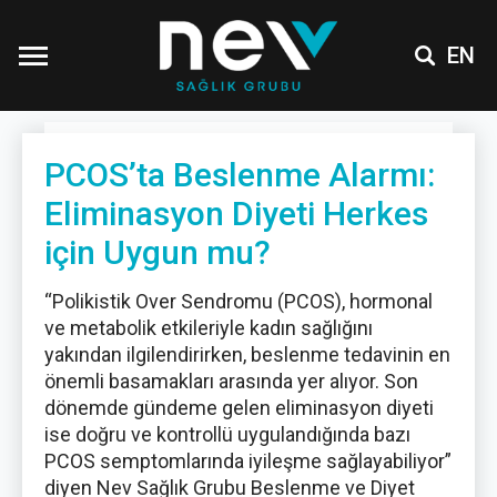
EN
PCOS’ta Beslenme Alarmı:
Eliminasyon Diyeti Herkes
için Uygun mu?
“Polikistik Over Sendromu (PCOS), hormonal
ve metabolik etkileriyle kadın sağlığını
yakından ilgilendirirken, beslenme tedavinin en
önemli basamakları arasında yer alıyor. Son
dönemde gündeme gelen eliminasyon diyeti
ise doğru ve kontrollü uygulandığında bazı
PCOS semptomlarında iyileşme sağlayabiliyor”
diyen Nev Sağlık Grubu Beslenme ve Diyet