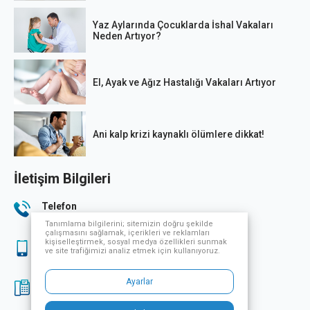
Yaz Aylarında Çocuklarda İshal Vakaları
Neden Artıyor?
El, Ayak ve Ağız Hastalığı Vakaları Artıyor
Ani kalp krizi kaynaklı ölümlere dikkat!
İletişim Bilgileri
Telefon
444 33 32
Tanımlama bilgilerini; sitemizin doğru şekilde
çalışmasını sağlamak, içerikleri ve reklamları
kişiselleştirmek, sosyal medya özellikleri sunmak
Sağlık Turizmi
ve site trafiğimizi analiz etmek için kullanıyoruz.
444 33 32
Ayarlar
Fax
0224 249 70 07