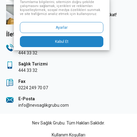
Tanımlama bilgilerini; sitemizin doğru şekilde
çalışmasını sağlamak, içerikleri ve reklamları
kişiselleştirmek, sosyal medya özellikleri sunmak
ve site trafiğimizi analiz etmek için kullanıyoruz.
Ani kalp krizi kaynaklı ölümlere dikkat!
Ayarlar
İletişim Bilgileri
Kabul Et
Telefon
444 33 32
Sağlık Turizmi
444 33 32
Fax
0224 249 70 07
E-Posta
info@nevsaglikgrubu.com
Nev Sağlık Grubu. Tüm Hakları Saklıdır.
Kullanım Koşulları