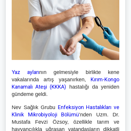
Yaz ayları
nın gelmesiyle birlikte kene
Kırım-Kongo
vakalarında artış yaşanırken,
Kanamalı Ateşi (KKKA)
hastalığı da yeniden
gündeme geldi.
Enfeksiyon Hastalıkları ve
Nev Sağlık Grubu
Klinik Mikrobiyoloji Bölümü
’nden Uzm. Dr.
Mustafa Fevzi Özsoy, özellikle tarım ve
hayvancılıkla uğraşan vatandaşların dikkatli