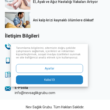
El, Ayak ve Ağız Hastalığı Vakaları Artıyor
Ani kalp krizi kaynaklı ölümlere dikkat!
İletişim Bilgileri
Telefon
Tanımlama bilgilerini; sitemizin doğru şekilde
444 33 32
çalışmasını sağlamak, içerikleri ve reklamları
kişiselleştirmek, sosyal medya özellikleri sunmak
ve site trafiğimizi analiz etmek için kullanıyoruz.
Sağlık Turizmi
444 33 32
Ayarlar
Fax
0224 249 70 07
Kabul Et
E-Posta
info@nevsaglikgrubu.com
Nev Sağlık Grubu. Tüm Hakları Saklıdır.