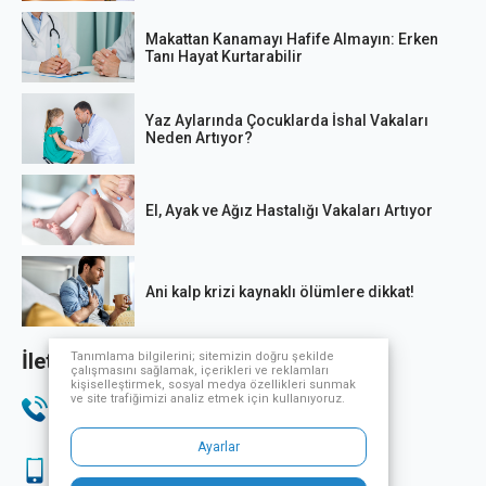
Makattan Kanamayı Hafife Almayın: Erken
Tanı Hayat Kurtarabilir
Yaz Aylarında Çocuklarda İshal Vakaları
Neden Artıyor?
El, Ayak ve Ağız Hastalığı Vakaları Artıyor
Ani kalp krizi kaynaklı ölümlere dikkat!
İletişim Bilgileri
Tanımlama bilgilerini; sitemizin doğru şekilde
çalışmasını sağlamak, içerikleri ve reklamları
kişiselleştirmek, sosyal medya özellikleri sunmak
ve site trafiğimizi analiz etmek için kullanıyoruz.
Telefon
444 33 32
Ayarlar
Sağlık Turizmi