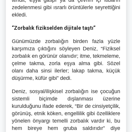
tehdit, eşya gaspı ya da çevrim içi itibarın
zedelenmesi gibi ısrarlı örüntülerle seyrettiğini
ekledi.
“Zorbalık fizikselden dijitale taştı”
Günümüzde zorbalığın birden fazla yüzle
karşımıza çıktığını söyleyen Deniz, “Fiziksel
zorbalık en görünür olanıdır; itme, tekmeleme,
çelme takma, zorla eşya alma gibi. Sözel
olanı daha sinsi ilerler; lakap takma, küçük
düşürme, küfür gibi” dedi.
Deniz, sosyal/ilişkisel zorbalığın ise çocuğun
sistemli biçimde dışlanması üzerine
kurulduğunu ifade ederek, “Bir de cinsiyetçilik,
görünüş, etnik köken, engellilik gibi özelliklere
yönelen önyargı temelli zorbalık vardır ki, bu
hem bireye hem gruba saldırıdır” diye