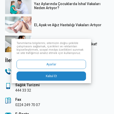
Yaz Aylarında Çocuklarda İshal Vakaları
Neden Artıyor?
El, Ayak ve Ağız Hastalığı Vakaları Artıyor
Tanımlama bilgilerini; sitemizin doğru şekilde
Ani kalp krizi kaynaklı ölümlere dikkat!
çalışmasını sağlamak, içerikleri ve reklamları
kişiselleştirmek, sosyal medya özellikleri sunmak
ve site trafiğimizi analiz etmek için kullanıyoruz.
İletişim Bilgileri
Ayarlar
Telefon
444 33 32
Kabul Et
Sağlık Turizmi
444 33 32
Fax
0224 249 70 07