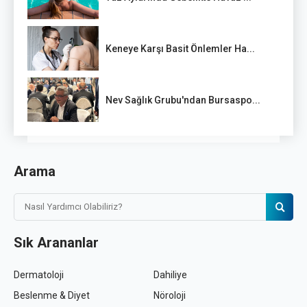
Keneye Karşı Basit Önlemler Ha...
Nev Sağlık Grubu'ndan Bursaspo...
Arama
Sık Arananlar
Dermatoloji
Dahiliye
Beslenme & Diyet
Nöroloji