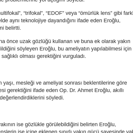
ultifokal”, “trifokal”, “EDOF” veya “ömürlük lens” gibi farkl
elde aynı teknolojiye dayandığını ifade eden Eroğlu,
i belirtti.
 daha önce uzak gözlüğü kullanan ve buna ek olarak yakın
ildiğini söyleyen Eroğlu, bu ameliyatın yapılabilmesi için
sağlıklı olması gerektiğini vurguladı.
n yaşı, mesleği ve ameliyat sonrası beklentilerine göre
esi gerektiğini ifade eden Op. Dr. Ahmet Eroğlu, akıllı
değerlendirdiklerini söyledi.
akının ise gözlükle görülebildiğini belirten Eroğlu,
enslerin ise içine eklenen sınırlı yakın gücü sayesinde ya