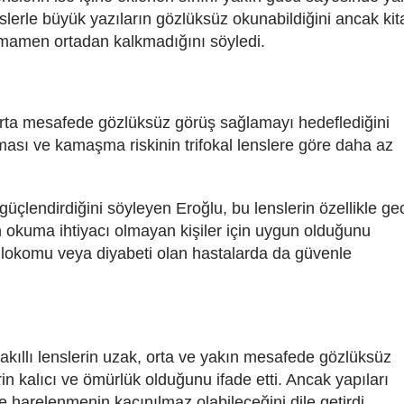
lenslerle büyük yazıların gözlüksüz okunabildiğini ancak kit
amamen ortadan kalkmadığını söyledi.
orta mesafede gözlüksüz görüş sağlamayı hedeflediğini
lması ve kamaşma riskinin trifokal lenslere göre daha az
 güçlendirdiğini söyleyen Eroğlu, bu lenslerin özellikle ge
ın okuma ihtiyacı olmayan kişiler için uygun olduğunu
 glokomu veya diyabeti olan hastalarda da güvenle
n akıllı lenslerin uzak, orta ve yakın mesafede gözlüksüz
n kalıcı ve ömürlük olduğunu ifade etti. Ancak yapıları
e harelenmenin kaçınılmaz olabileceğini dile getirdi.