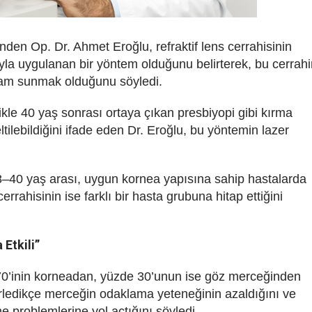
den Op. Dr. Ahmet Eroğlu, refraktif lens cerrahisinin
yla uygulanan bir yöntem olduğunu belirterek, bu cerrahi
şam sunmak olduğunu söyledi.
ikle 40 yaş sonrası ortaya çıkan presbiyopi gibi kırma
eltilebildiğini ifade eden Dr. Eroğlu, bu yöntemin lazer
18–40 yaş arası, uygun kornea yapısına sahip hastalarda
cerrahisinin ise farklı bir hasta grubuna hitap ettiğini
Etkili”
’inin korneadan, yüzde 30’unun ise göz merceğinden
erledikçe merceğin odaklama yeteneğinin azaldığını ve
e problemlerine yol açtığını söyledi.