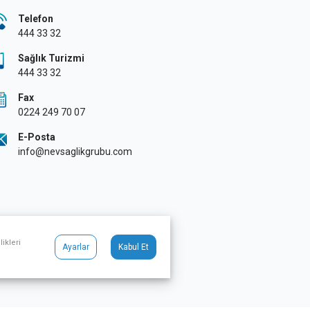
Telefon
444 33 32
Sağlık Turizmi
444 33 32
Fax
0224 249 70 07
E-Posta
info@nevsaglikgrubu.com
ikleri
Ayarlar
Kabul Et