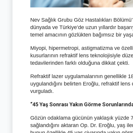
Nev Sağlık Grubu Göz Hastalıkları Bölümü’n
dünyada ve Türkiye’de uzun yıllardır başarı
temel amacının gözlükten bağımsız bir ya
Miyopi, hipermetropi, astigmatizma ve özell
kusurlarının refraktif lens teknolojisiyle düz
tedavilerinden farklı olduğuna dikkat çekti.
Refraktif lazer uygulamalarının genellikle 
uygulandığını belirten Eroğlu, refraktif lens 
vurguladı.
“45 Yaş Sonrası Yakın Görme Sorunlarında 
Gözün odaklama gücünün yaklaşık yüzde 70
sağlandığını aktaran Op. Dr. Eroğlu, yaş il
bunun özellikle 45 yaş civarında yakın görm