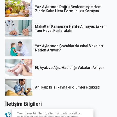
Yaz Aylarında Doğru Beslenmeyle Hem
Zinde Kalın Hem Formunuzu Koruyun
Makattan Kanamayı Hafife Almayın: Erken
Tanı Hayat Kurtarabilir
Yaz Aylarında Çocuklarda İshal Vakaları
Neden Artıyor?
El, Ayak ve Ağız Hastalığı Vakaları Artıyor
Ani kalp krizi kaynaklı ölümlere dikkat!
İletişim Bilgileri
Tanımlama bilgilerini; sitemizin doğru şekilde
Telefon
çalışmasını sağlamak, içerikleri ve reklamları