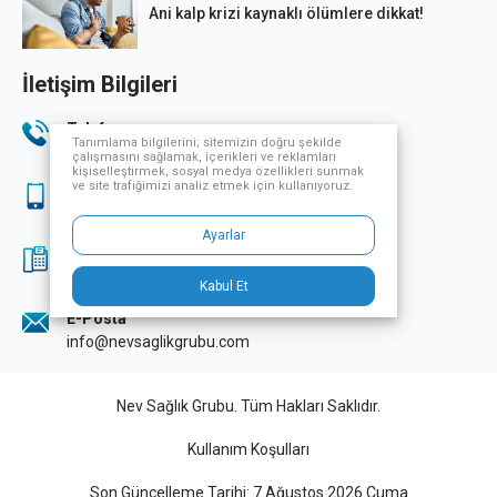
Ani kalp krizi kaynaklı ölümlere dikkat!
İletişim Bilgileri
Telefon
Tanımlama bilgilerini; sitemizin doğru şekilde
444 33 32
çalışmasını sağlamak, içerikleri ve reklamları
kişiselleştirmek, sosyal medya özellikleri sunmak
ve site trafiğimizi analiz etmek için kullanıyoruz.
Sağlık Turizmi
444 33 32
Ayarlar
Fax
0224 249 70 07
Kabul Et
E-Posta
info@nevsaglikgrubu.com
Nev Sağlık Grubu. Tüm Hakları Saklıdır.
Kullanım Koşulları
Son Güncelleme Tarihi: 7 Ağustos 2026 Cuma