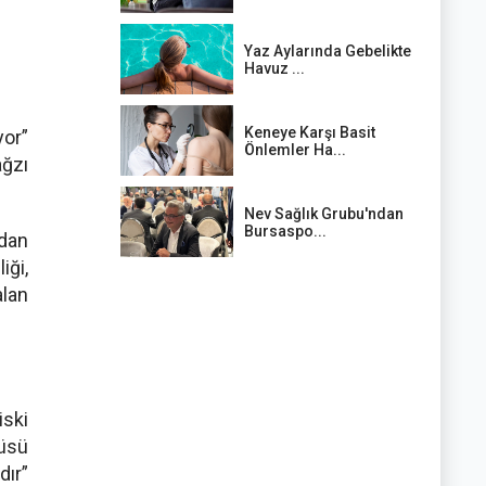
Yaz Aylarında Gebelikte
Havuz ...
Keneye Karşı Basit
yor”
Önlemler Ha...
ğzı
Nev Sağlık Grubu'ndan
Bursaspo...
ndan
iği,
alan
iski
küsü
dır”