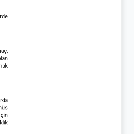
erde
aç,
olan
amak
arda
anüs
için
klık