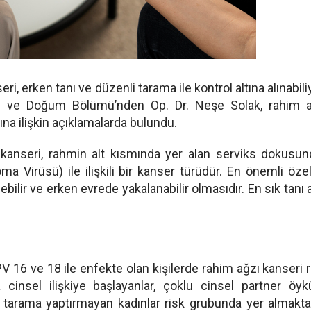
eri, erken tanı ve düzenli tarama ile kontrol altına alınabili
rı ve Doğum Bölümü’nden Op. Dr. Neşe Solak, rahim a
na ilişkin açıklamalarda bulundu.
 kanseri, rahmin alt kısmında yer alan serviks dokusu
Virüsü) ile ilişkili bir kanser türüdür. En önemli özell
ilir ve erken evrede yakalanabilir olmasıdır. En sık tanı 
HPV 16 ve 18 ile enfekte olan kişilerde rahim ağzı kanseri r
 cinsel ilişkiye başlayanlar, çoklu cinsel partner öy
e tarama yaptırmayan kadınlar risk grubunda yer almakta