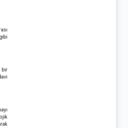
rası
gibi
 bir
davi
mayı
ojik
arak