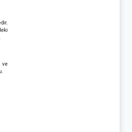
dir.
deki
.
k ve
u.