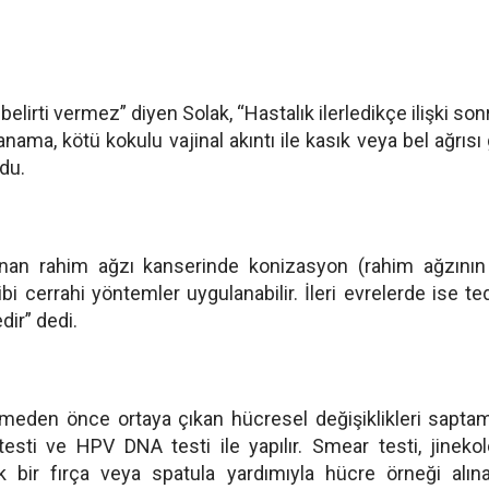
elirti vermez” diyen Solak, “Hastalık ilerledikçe ilişki son
ma, kötü kokulu vajinal akıntı ile kasık veya bel ağrısı 
ndu.
nan rahim ağzı kanserinde konizasyon (rahim ağzının
i cerrahi yöntemler uygulanabilir. İleri evrelerde ise te
dir” dedi.
şmeden önce ortaya çıkan hücresel değişiklikleri sapta
sti ve HPV DNA testi ile yapılır. Smear testi, jinekol
bir fırça veya spatula yardımıyla hücre örneği alın