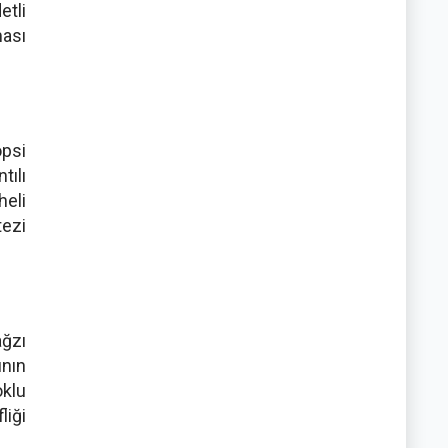
etli
ması
opsi
tılı
heli
tezi
ağzı
ının
klu
liği