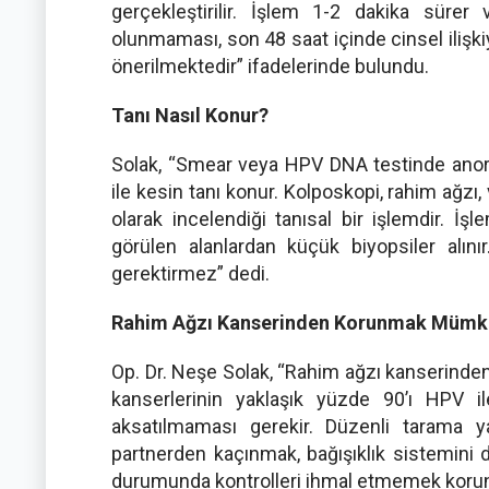
gerçekleştirilir. İşlem 1-2 dakika süre
olunmaması, son 48 saat içinde cinsel ilişki
önerilmektedir” ifadelerinde bulundu.
Tanı Nasıl Konur?
Solak, “Smear veya HPV DNA testinde anor
ile kesin tanı konur. Kolposkopi, rahim ağzı,
olarak incelendiği tanısal bir işlemdir. İş
görülen alanlardan küçük biyopsiler alın
gerektirmez” dedi.
Rahim Ağzı Kanserinden Korunmak Müm
Op. Dr. Neşe Solak, “Rahim ağzı kanserinde
kanserlerinin yaklaşık yüzde 90’ı HPV ile
aksatılmaması gerekir. Düzenli tarama 
partnerden kaçınmak, bağışıklık sistemini
durumunda kontrolleri ihmal etmemek korun