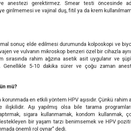
r ve anestezi gerektirmez. Smear testi öncesinde ad
ye girilmemesi ve vajinal duş, fitil ya da krem kullanılma
mal sonuç elde edilmesi durumunda kolposkopi ve biy
 vajen ve vulvanın mikroskop benzeri özel bir cihazla ayrın
lem sırasında rahim ağzına asetik asit uygulanır ve şüp
ır. Genellikle 5-10 dakika sürer ve çoğu zaman anes
kün mü?
n korunmada en etkili yöntem HPV aşısıdır. Çünkü rahim 
 ilişkilidir. Aşı yapılmış olsa bile tarama programlar
yaptırmak, sigara kullanmamak, kondom kullanmak, ço
 destekleyen bir yaşam tarzı benimsemek ve HPV pozitif
mada önemli rol oynar” dedi.