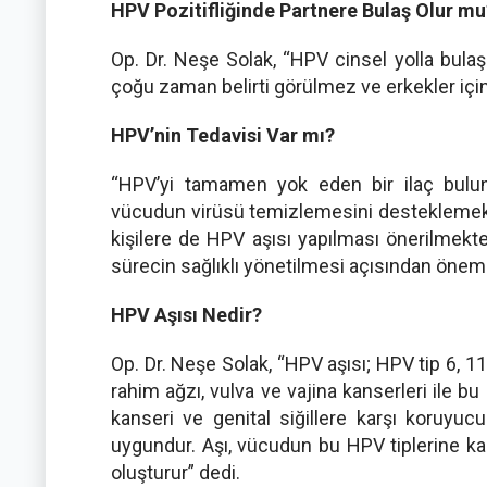
HPV Pozitifliğinde Partnere Bulaş Olur mu
Op. Dr. Neşe Solak, “HPV cinsel yolla bulaş
çoğu zaman belirti görülmez ve erkekler içi
HPV’nin Tedavisi Var mı?
“HPV’yi tamamen yok eden bir ilaç bulu
vücudun virüsü temizlemesini desteklemek 
kişilere de HPV aşısı yapılması önerilmekt
sürecin sağlıklı yönetilmesi açısından önemli
HPV Aşısı Nedir?
Op. Dr. Neşe Solak, “HPV aşısı; HPV tip 6, 11
rahim ağzı, vulva ve vajina kanserleri ile b
kanseri ve genital siğillere karşı koruyuc
uygundur. Aşı, vücudun bu HPV tiplerine karş
oluşturur” dedi.