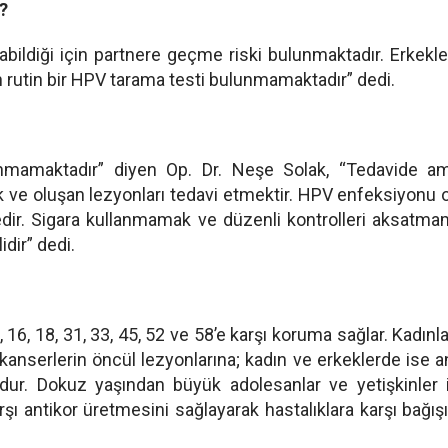
?
abildiği için partnere geçme riski bulunmaktadır. Erkekl
n rutin bir HPV tarama testi bulunmamaktadır” dedi.
nmamaktadır” diyen Op. Dr. Neşe Solak, “Tedavide am
ve oluşan lezyonları tedavi etmektir. HPV enfeksiyonu 
edir. Sigara kullanmamak ve düzenli kontrolleri aksatm
dir” dedi.
, 16, 18, 31, 33, 45, 52 ve 58’e karşı koruma sağlar. Kadınl
u kanserlerin öncül lezyonlarına; kadın ve erkeklerde ise 
udur. Dokuz yaşından büyük adolesanlar ve yetişkinler 
ı antikor üretmesini sağlayarak hastalıklara karşı bağışı