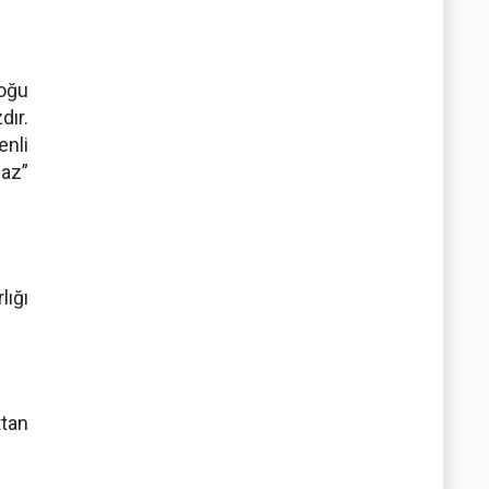
Çoğu
dır.
enli
maz”
lığı
ttan
.