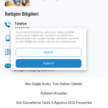
İletişim Bilgileri
Telefon
444 33 32
Tanımlama bilgilerini; sitemizin doğru şekilde
çalışmasını sağlamak, içerikleri ve reklamları
Sağlık Turizmi
kişiselleştirmek, sosyal medya özellikleri sunmak
ve site trafiğimizi analiz etmek için kullanıyoruz.
444 33 32
Fax
Ayarlar
0224 249 70 07
Kabul Et
E-Posta
info@nevsaglikgrubu.com
Nev Sağlık Grubu. Tüm Hakları Saklıdır.
Kullanım Koşulları
Son Güncelleme Tarihi: 6 Ağustos 2026 Perşembe