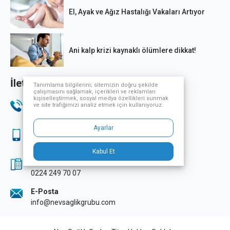
El, Ayak ve Ağız Hastalığı Vakaları Artıyor
Ani kalp krizi kaynaklı ölümlere dikkat!
İletişim Bilgileri
Tanımlama bilgilerini; sitemizin doğru şekilde
çalışmasını sağlamak, içerikleri ve reklamları
kişiselleştirmek, sosyal medya özellikleri sunmak
Telefon
ve site trafiğimizi analiz etmek için kullanıyoruz.
444 33 32
Ayarlar
Sağlık Turizmi
444 33 32
Kabul Et
Fax
0224 249 70 07
E-Posta
info@nevsaglikgrubu.com