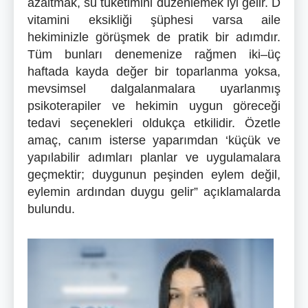
azaltmak, su tüketimini düzenlemek iyi gelir. D
vitamini eksikliği şüphesi varsa aile
hekiminizle görüşmek de pratik bir adımdır.
Tüm bunları denemenize rağmen iki–üç
haftada kayda değer bir toparlanma yoksa,
mevsimsel dalgalanmalara uyarlanmış
psikoterapiler ve hekimin uygun göreceği
tedavi seçenekleri oldukça etkilidir. Özetle
amaç, canım isterse yaparımdan ‘küçük ve
yapılabilir adımları planlar ve uygulamalara
geçmektir; duygunun peşinden eylem değil,
eylemin ardından duygu gelir” açıklamalarda
bulundu.