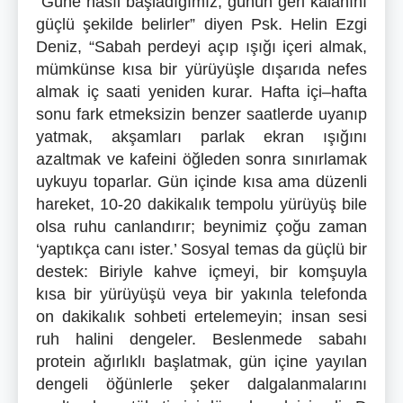
“Güne nasıl başladığımız, günün geri kalanını
güçlü şekilde belirler” diyen Psk. Helin Ezgi
Deniz, “Sabah perdeyi açıp ışığı içeri almak,
mümkünse kısa bir yürüyüşle dışarıda nefes
almak iç saati yeniden kurar. Hafta içi–hafta
sonu fark etmeksizin benzer saatlerde uyanıp
yatmak, akşamları parlak ekran ışığını
azaltmak ve kafeini öğleden sonra sınırlamak
uykuyu toparlar. Gün içinde kısa ama düzenli
hareket, 10-20 dakikalık tempolu yürüyüş bile
olsa ruhu canlandırır; beynimiz çoğu zaman
‘yaptıkça canı ister.’ Sosyal temas da güçlü bir
destek: Biriyle kahve içmeyi, bir komşuyla
kısa bir yürüyüşü veya bir yakınla telefonda
on dakikalık sohbeti ertelemeyin; insan sesi
ruh halini dengeler. Beslenmede sabahı
protein ağırlıklı başlatmak, gün içine yayılan
dengeli öğünlerle şeker dalgalanmalarını