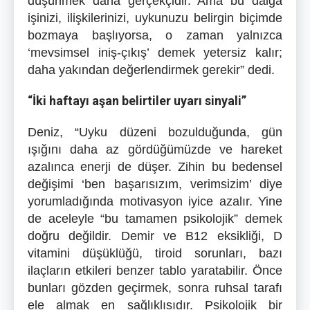
düşünmek daha gerçekçidir. Ama bu dalga
işinizi, ilişkilerinizi, uykunuzu belirgin biçimde
bozmaya başlıyorsa, o zaman yalnızca
‘mevsimsel iniş-çıkış’ demek yetersiz kalır;
daha yakından değerlendirmek gerekir” dedi.
“İki haftayı aşan belirtiler uyarı sinyali”
Deniz, “Uyku düzeni bozulduğunda, gün
ışığını daha az gördüğümüzde ve hareket
azalınca enerji de düşer. Zihin bu bedensel
değişimi ‘ben başarısızım, verimsizim’ diye
yorumladığında motivasyon iyice azalır. Yine
de aceleyle “bu tamamen psikolojik” demek
doğru değildir. Demir ve B12 eksikliği, D
vitamini düşüklüğü, tiroid sorunları, bazı
ilaçların etkileri benzer tablo yaratabilir. Önce
bunları gözden geçirmek, sonra ruhsal tarafı
ele almak en sağlıklısıdır. Psikolojik bir