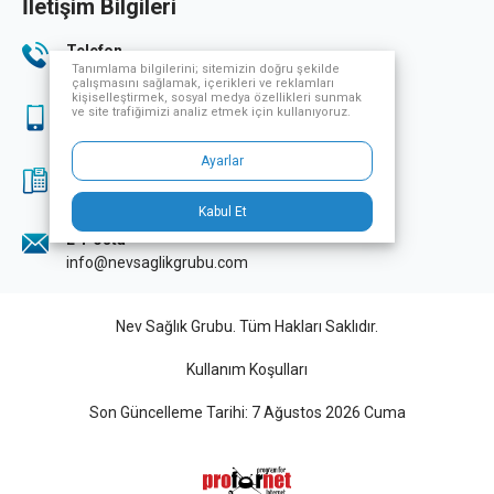
İletişim Bilgileri
Telefon
Tanımlama bilgilerini; sitemizin doğru şekilde
444 33 32
çalışmasını sağlamak, içerikleri ve reklamları
kişiselleştirmek, sosyal medya özellikleri sunmak
ve site trafiğimizi analiz etmek için kullanıyoruz.
Sağlık Turizmi
444 33 32
Ayarlar
Fax
0224 249 70 07
Kabul Et
E-Posta
info@nevsaglikgrubu.com
Nev Sağlık Grubu. Tüm Hakları Saklıdır.
Kullanım Koşulları
Son Güncelleme Tarihi: 7 Ağustos 2026 Cuma