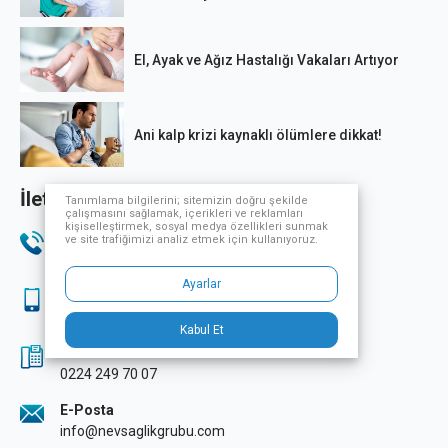
El, Ayak ve Ağız Hastalığı Vakaları Artıyor
Ani kalp krizi kaynaklı ölümlere dikkat!
İletişim Bilgileri
Tanımlama bilgilerini; sitemizin doğru şekilde
çalışmasını sağlamak, içerikleri ve reklamları
kişiselleştirmek, sosyal medya özellikleri sunmak
Telefon
ve site trafiğimizi analiz etmek için kullanıyoruz.
444 33 32
Ayarlar
Sağlık Turizmi
444 33 32
Kabul Et
Fax
0224 249 70 07
E-Posta
info@nevsaglikgrubu.com