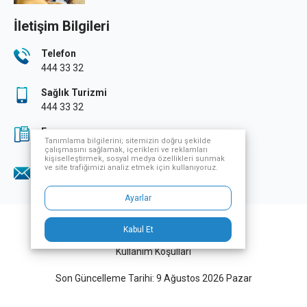
İletişim Bilgileri
Telefon
444 33 32
Sağlık Turizmi
444 33 32
Fax
Tanımlama bilgilerini; sitemizin doğru şekilde
0224 249 70 07
çalışmasını sağlamak, içerikleri ve reklamları
kişiselleştirmek, sosyal medya özellikleri sunmak
ve site trafiğimizi analiz etmek için kullanıyoruz.
E-Posta
info@nevsaglikgrubu.com
Ayarlar
Nev Sağlık Grubu. Tüm Hakları Saklıdır.
Kabul Et
Kullanım Koşulları
Son Güncelleme Tarihi: 9 Ağustos 2026 Pazar