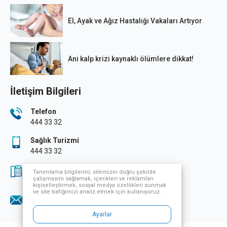
El, Ayak ve Ağız Hastalığı Vakaları Artıyor
Ani kalp krizi kaynaklı ölümlere dikkat!
İletişim Bilgileri
Telefon
444 33 32
Sağlık Turizmi
444 33 32
Fax
Tanımlama bilgilerini; sitemizin doğru şekilde
çalışmasını sağlamak, içerikleri ve reklamları
0224 249 70 07
kişiselleştirmek, sosyal medya özellikleri sunmak
ve site trafiğimizi analiz etmek için kullanıyoruz.
E-Posta
info@nevsaglikgrubu.com
Ayarlar