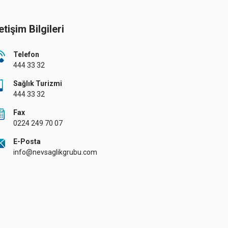
letişim Bilgileri
Telefon
444 33 32
Sağlık Turizmi
444 33 32
Fax
0224 249 70 07
E-Posta
info@nevsaglikgrubu.com