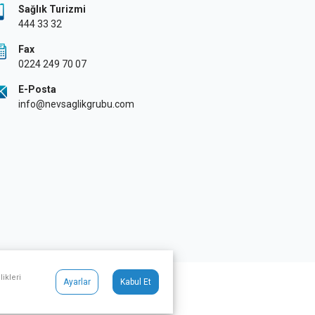
Sağlık Turizmi
444 33 32
Fax
0224 249 70 07
E-Posta
info@nevsaglikgrubu.com
ikleri
Ayarlar
Kabul Et