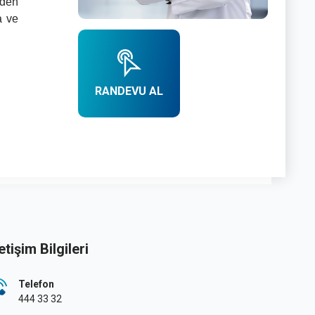
nden
a ve
RANDEVU AL
letişim Bilgileri
Telefon
444 33 32