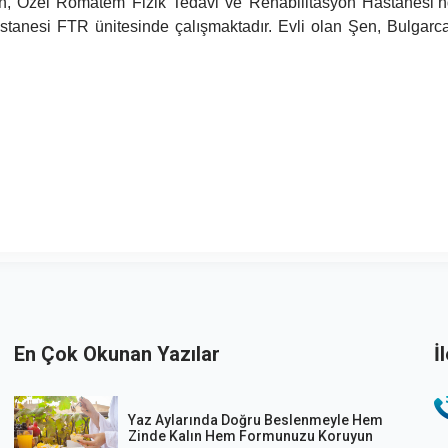
 Şen, Özel Romatem Fizik Tedavi ve Rehabilitasyon Hastanesi’
anesi FTR ünitesinde çalışmaktadır. Evli olan Şen, Bulgarc
En Çok Okunan Yazılar
İ
Yaz Aylarında Doğru Beslenmeyle Hem
Zinde Kalın Hem Formunuzu Koruyun