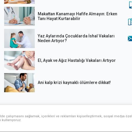
Makattan Kanamayı Hafife Almayın: Erken
Tanı Hayat Kurtarabilir
Yaz Aylarında Çocuklarda İshal Vakaları
Neden Artıyor?
El, Ayak ve Ağız Hastalığı Vakaları Artıyor
Ani kalp krizi kaynaklı ölümlere dikkat!
lde çalışmasını sağlamak, içerikleri ve reklamları kişiselleştirmek, sosyal medya özell
n kullanıyoruz.
Son Güncelleme Tarihi: 8 Ağustos 2026 Cumartesi