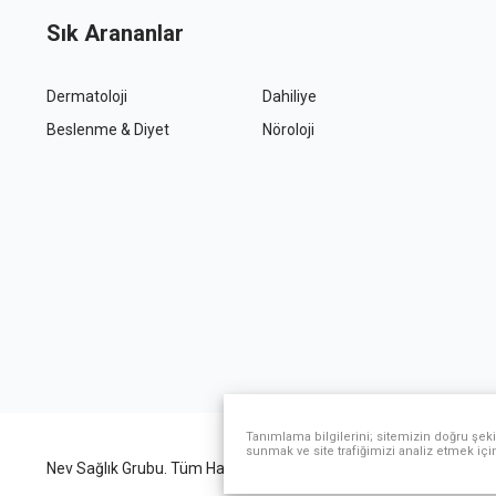
Sık Arananlar
Dermatoloji
Dahiliye
Beslenme & Diyet
Nöroloji
Tanımlama bilgilerini; sitemizin doğru şeki
sunmak ve site trafiğimizi analiz etmek içi
Nev Sağlık Grubu. Tüm Hakları Saklıdır.
Kullanım Koşulları