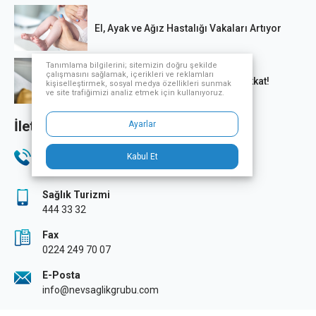
El, Ayak ve Ağız Hastalığı Vakaları Artıyor
Tanımlama bilgilerini; sitemizin doğru şekilde
çalışmasını sağlamak, içerikleri ve reklamları
Ani kalp krizi kaynaklı ölümlere dikkat!
kişiselleştirmek, sosyal medya özellikleri sunmak
ve site trafiğimizi analiz etmek için kullanıyoruz.
İletişim Bilgileri
Ayarlar
Telefon
Kabul Et
444 33 32
Sağlık Turizmi
444 33 32
Fax
0224 249 70 07
E-Posta
info@nevsaglikgrubu.com