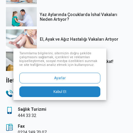
Yaz Aylarında Çocuklarda İshal Vakaları
Neden Artıyor?
El, Ayak ve Ağız Hastalığı Vakaları Artıyor
Tanımlama bilgilerini; sitemizin doğru şekilde
çalışmasını sağlamak, içerikleri ve reklamları
Ani kalp krizi kaynaklı ölümlere dikkat!
kişiselleştirmek, sosyal medya özellikleri sunmak
ve site trafiğimizi analiz etmek için kullanıyoruz.
Ayarlar
İletişim Bilgileri
Kabul Et
Telefon
444 33 32
Sağlık Turizmi
444 33 32
Fax
0224 249 70 07