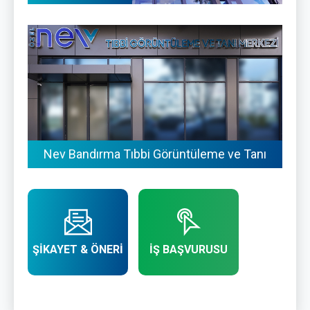
Nev Bandırma Tıbbi Görüntüleme ve Tanı
Merkezi
ŞİKAYET & ÖNERİ
İŞ BAŞVURUSU