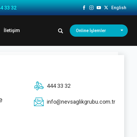
4 33 32
English
İletişim
Online İşlemler
444 33 32
e
info@nevsaglikgrubu.com.tr