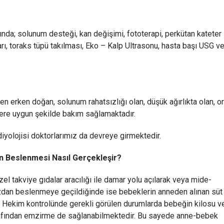
da; solunum desteği, kan değişimi, fototerapi, perkütan kateter
arı, toraks tüpü takılması, Eko – Kalp Ultrasonu, hasta başı USG v
en erken doğan, solunum rahatsızlığı olan, düşük ağırlıkta olan, o
lere uygun şekilde bakım sağlamaktadır.
iyolojisi doktorlarımız da devreye girmektedir.
n Beslenmesi Nasıl Gerçekleşir?
l takviye gıdalar aracılığı ile damar yolu açılarak veya mide-
dan beslenmeye geçildiğinde ise bebeklerin anneden alınan süt 
 Hekim kontrolünde gerekli görülen durumlarda bebeğin kilosu v
rafından emzirme de sağlanabilmektedir. Bu sayede anne-bebek