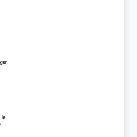
e
rgan
ile
e