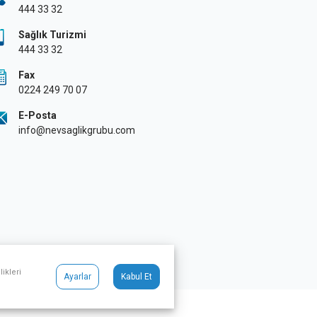
444 33 32
Sağlık Turizmi
444 33 32
Fax
0224 249 70 07
E-Posta
info@nevsaglikgrubu.com
ikleri
Ayarlar
Kabul Et