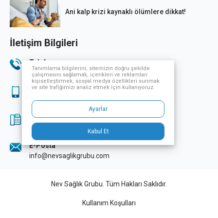
Ani kalp krizi kaynaklı ölümlere dikkat!
İletişim Bilgileri
Telefon
Tanımlama bilgilerini; sitemizin doğru şekilde
444 33 32
çalışmasını sağlamak, içerikleri ve reklamları
kişiselleştirmek, sosyal medya özellikleri sunmak
ve site trafiğimizi analiz etmek için kullanıyoruz.
Sağlık Turizmi
444 33 32
Ayarlar
Fax
0224 249 70 07
Kabul Et
E-Posta
info@nevsaglikgrubu.com
Nev Sağlık Grubu. Tüm Hakları Saklıdır.
Kullanım Koşulları