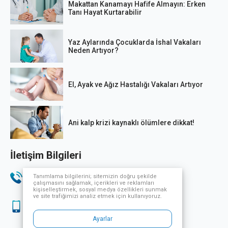
Makattan Kanamayı Hafife Almayın: Erken
Tanı Hayat Kurtarabilir
Yaz Aylarında Çocuklarda İshal Vakaları
Neden Artıyor?
El, Ayak ve Ağız Hastalığı Vakaları Artıyor
Ani kalp krizi kaynaklı ölümlere dikkat!
İletişim Bilgileri
Telefon
Tanımlama bilgilerini; sitemizin doğru şekilde
çalışmasını sağlamak, içerikleri ve reklamları
444 33 32
kişiselleştirmek, sosyal medya özellikleri sunmak
ve site trafiğimizi analiz etmek için kullanıyoruz.
Sağlık Turizmi
444 33 32
Ayarlar