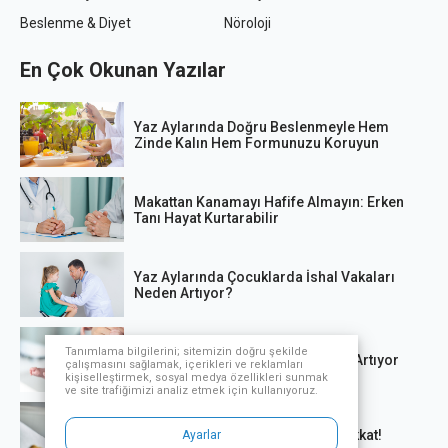
Beslenme & Diyet
Nöroloji
En Çok Okunan Yazılar
Yaz Aylarında Doğru Beslenmeyle Hem
Zinde Kalın Hem Formunuzu Koruyun
Makattan Kanamayı Hafife Almayın: Erken
Tanı Hayat Kurtarabilir
Yaz Aylarında Çocuklarda İshal Vakaları
Neden Artıyor?
Tanımlama bilgilerini; sitemizin doğru şekilde
El, Ayak ve Ağız Hastalığı Vakaları Artıyor
çalışmasını sağlamak, içerikleri ve reklamları
kişiselleştirmek, sosyal medya özellikleri sunmak
ve site trafiğimizi analiz etmek için kullanıyoruz.
Ani kalp krizi kaynaklı ölümlere dikkat!
Ayarlar