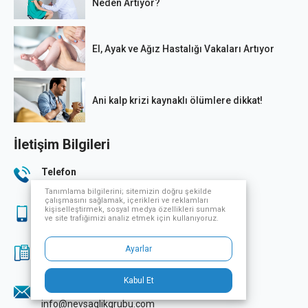
Neden Artıyor?
El, Ayak ve Ağız Hastalığı Vakaları Artıyor
Ani kalp krizi kaynaklı ölümlere dikkat!
İletişim Bilgileri
Telefon
444 33 32
Tanımlama bilgilerini; sitemizin doğru şekilde
çalışmasını sağlamak, içerikleri ve reklamları
kişiselleştirmek, sosyal medya özellikleri sunmak
Sağlık Turizmi
ve site trafiğimizi analiz etmek için kullanıyoruz.
444 33 32
Ayarlar
Fax
0224 249 70 07
Kabul Et
E-Posta
info@nevsaglikgrubu.com