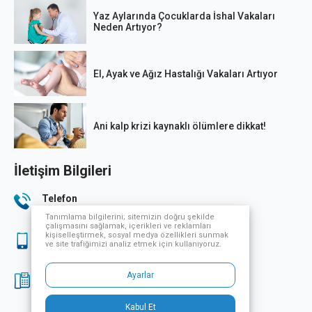
Yaz Aylarında Çocuklarda İshal Vakaları
Neden Artıyor?
El, Ayak ve Ağız Hastalığı Vakaları Artıyor
Ani kalp krizi kaynaklı ölümlere dikkat!
İletişim Bilgileri
Telefon
444 33 32
Tanımlama bilgilerini; sitemizin doğru şekilde
çalışmasını sağlamak, içerikleri ve reklamları
kişiselleştirmek, sosyal medya özellikleri sunmak
Sağlık Turizmi
ve site trafiğimizi analiz etmek için kullanıyoruz.
444 33 32
Ayarlar
Fax
0224 249 70 07
Kabul Et