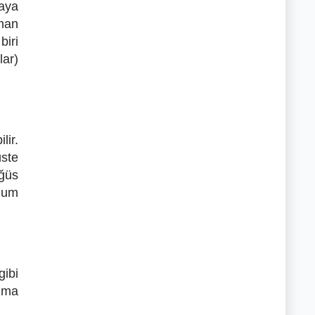
vaya
rman
biri
lar)
lir.
üste
öğüs
unum
gibi
alma