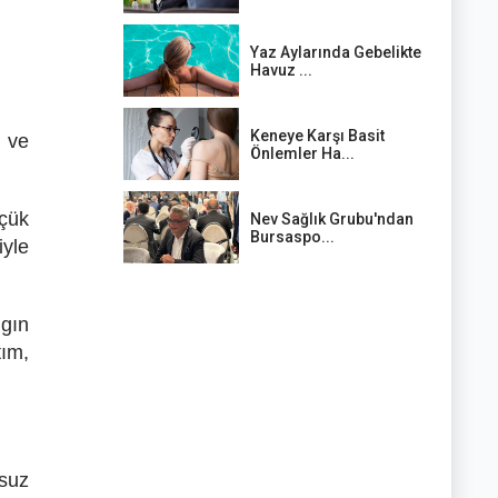
Yaz Aylarında Gebelikte
Havuz ...
Keneye Karşı Basit
l ve
Önlemler Ha...
çük
Nev Sağlık Grubu'ndan
Bursaspo...
iyle
ngın
tım,
suz