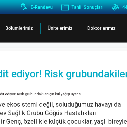
E-Randevu
Tahlil Sonuçları
44
Bölümlerimiz
Ünitelerimiz
Doktorlarımız
dit ediyor! Risk grubundakile
hdit ediyor! Risk grubundakiler için kül yağışı uyarısı
ve ekosistemi değil, soluduğumuz havayı da
Nev Sağlık Grubu Göğüs Hastalıkları
Genç, özellikle küçük çocuklar, yaşlı bireyle