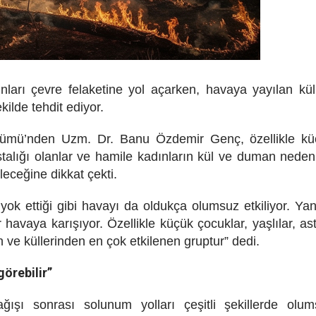
nları çevre felaketine yol açarken, havaya yayılan kü
ilde tehdit ediyor.
lümü’nden Uzm. Dr. Banu Özdemir Genç, özellikle kü
stalığı olanlar ve hamile kadınların kül ve duman neden
ileceğine dikkat çekti.
yok ettiği gibi havayı da oldukça olumsuz etkiliyor. Ya
avaya karışıyor. Özellikle küçük çocuklar, yaşlılar, as
e küllerinden en çok etkilenen gruptur” dedi.
görebilir”
şı sonrası solunum yolları çeşitli şekillerde olum