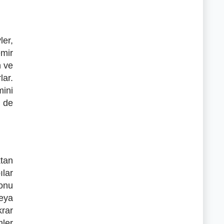
ler,
emir
n ve
lar.
mini
i de
ktan
ılar
yonu
eya
krar
mler