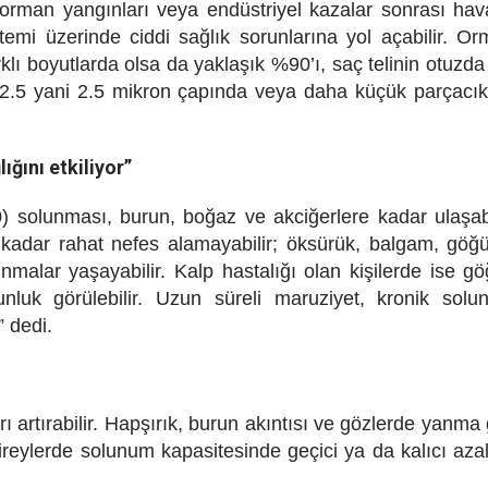
r, orman yangınları veya endüstriyel kazalar sonrası ha
temi üzerinde ciddi sağlık sorunlarına yol açabilir. O
lı boyutlarda olsa da yaklaşık %90’ı, saç telinin otuzda 
2.5 yani 2.5 mikron çapında veya daha küçük parçacık
ığını etkiliyor”
) solunması, burun, boğaz ve akciğerlere kadar ulaşabi
i kadar rahat nefes alamayabilir; öksürük, balgam, göğ
akınmalar yaşayabilir. Kalp hastalığı olan kişilerde ise g
gunluk görülebilir. Uzun süreli maruziyet, kronik sol
” dedi.
ı artırabilir. Hapşırık, burun akıntısı ve gözlerde yanma 
s bireylerde solunum kapasitesinde geçici ya da kalıcı az