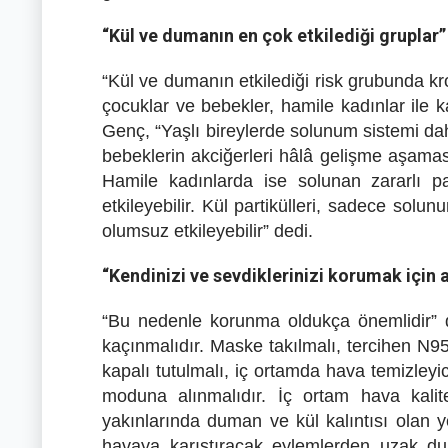
“Kül ve dumanın en çok etkilediği gruplar”
“Kül ve dumanın etkilediği risk grubunda kr
çocuklar ve bebekler, hamile kadınlar ile 
Genç, “Yaşlı bireylerde solunum sistemi dah
bebeklerin akciğerleri hâlâ gelişme aşaması
Hamile kadınlarda ise solunan zararlı p
etkileyebilir. Kül partikülleri, sadece solu
olumsuz etkileyebilir” dedi.
“Kendinizi ve sevdiklerinizi korumak için
“Bu nedenle korunma oldukça önemlidir” d
kaçınmalıdır. Maske takılmalı, tercihen N95
kapalı tutulmalı, iç ortamda hava temizleyici
moduna alınmalıdır. İç ortam hava kalit
yakınlarında duman ve kül kalıntısı olan yer
havaya karıştıracak eylemlerden uzak dur