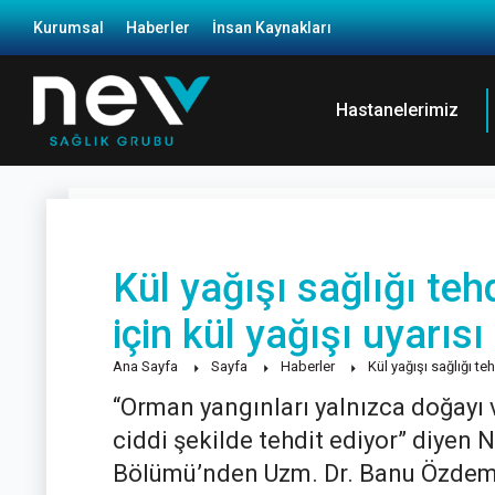
Kurumsal
Haberler
İnsan Kaynakları
Hastanelerimiz
Kül yağışı sağlığı teh
için kül yağışı uyarısı
Ana Sayfa
Sayfa
Haberler
Kül yağışı sağlığı te
“Orman yangınları yalnızca doğayı 
ciddi şekilde tehdit ediyor” diyen 
Bölümü’nden Uzm. Dr. Banu Özdemir 