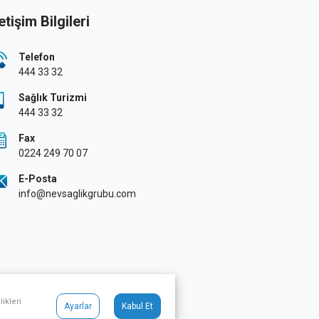
letişim Bilgileri
Telefon
444 33 32
Sağlık Turizmi
444 33 32
Fax
0224 249 70 07
E-Posta
info@nevsaglikgrubu.com
ikleri
Ayarlar
Kabul Et