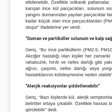
etkilenebilir. Özellikle volkanik patlamala
karışan ince kül parçacıkları, solunum sis
yangını dumanından yayılan parçacıklar fark
kadar küçük olan ince parçacıklardan (PM
oluşur” ifadelerine yer verdi.
“Duman ve partiküller solunum ve kalp sağl
Genç, “Bu ince partiküllerin (PM2.5, PM10
Akciğer hastalığı olan kişiler her zamank
rahatsızlık, hırıltı ve nefes darlığı gibi y
ağrısı, çarpıntı, nefes darlığı veya yor
hastalıklarının kötüleşmesine neden olabilir
“Alerjik reaksiyonlar şiddetlenebilir”
Genç, “Bazı kişilerde kül, alerjik semptomlar
belirtiler ortaya çıkabilir. Özellikle hassa
görülebilir” dedi.