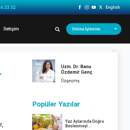
4 33 32
English
İletişim
Online İşlemler
Uzm. Dr. Banu
Özdemir Genç
r
Özgeçmiş
Popüler Yazılar
Yaz Aylarında Doğru
r,
Beslenmeyl...