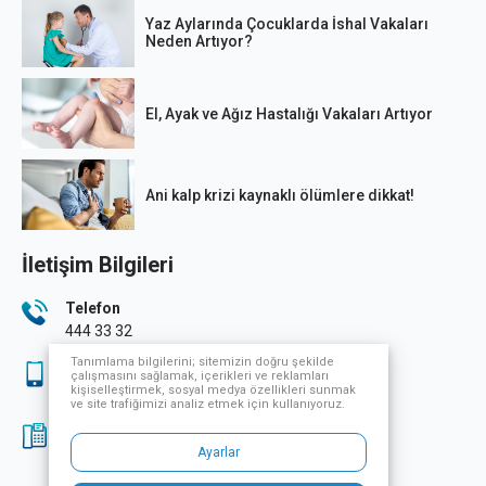
Yaz Aylarında Çocuklarda İshal Vakaları
Neden Artıyor?
El, Ayak ve Ağız Hastalığı Vakaları Artıyor
Ani kalp krizi kaynaklı ölümlere dikkat!
İletişim Bilgileri
Telefon
444 33 32
Tanımlama bilgilerini; sitemizin doğru şekilde
Sağlık Turizmi
çalışmasını sağlamak, içerikleri ve reklamları
kişiselleştirmek, sosyal medya özellikleri sunmak
444 33 32
ve site trafiğimizi analiz etmek için kullanıyoruz.
Fax
Ayarlar
0224 249 70 07