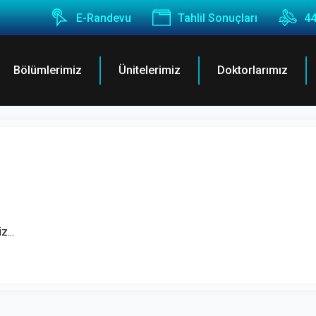
E-Randevu
Tahlil Sonuçları
44
Bölümlerimiz
Ünitelerimiz
Doktorlarımız
...