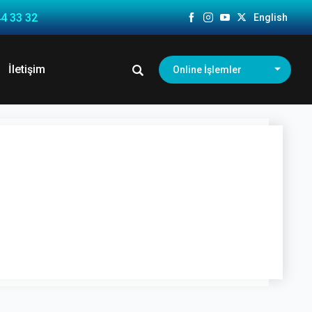
4 33 32
English
İletişim
Online İşlemler