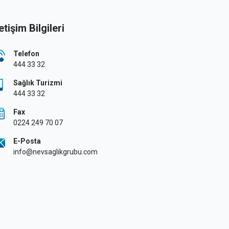
letişim Bilgileri
Telefon
444 33 32
Sağlık Turizmi
444 33 32
Fax
0224 249 70 07
E-Posta
info@nevsaglikgrubu.com