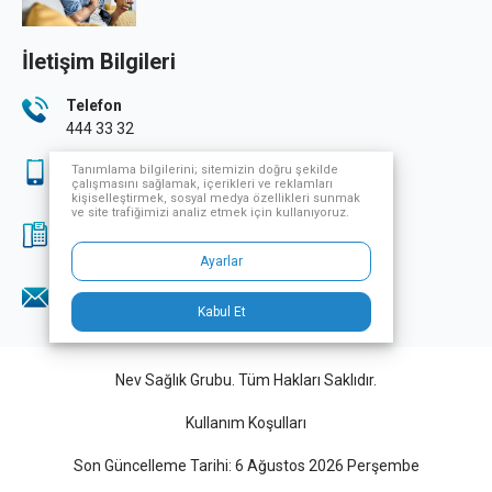
İletişim Bilgileri
Telefon
444 33 32
Sağlık Turizmi
Tanımlama bilgilerini; sitemizin doğru şekilde
çalışmasını sağlamak, içerikleri ve reklamları
444 33 32
kişiselleştirmek, sosyal medya özellikleri sunmak
ve site trafiğimizi analiz etmek için kullanıyoruz.
Fax
0224 249 70 07
Ayarlar
E-Posta
Kabul Et
info@nevsaglikgrubu.com
Nev Sağlık Grubu. Tüm Hakları Saklıdır.
Kullanım Koşulları
Son Güncelleme Tarihi: 6 Ağustos 2026 Perşembe