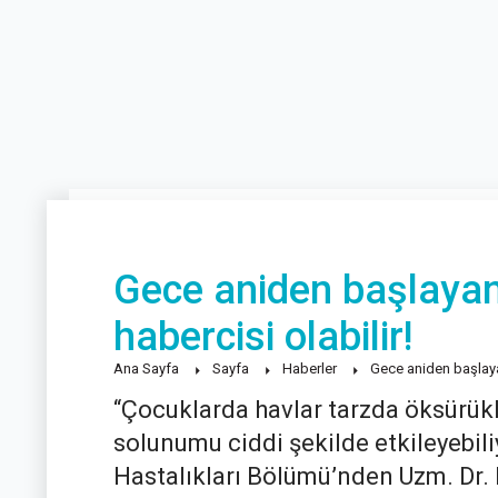
Gece aniden başlayan
habercisi olabilir!
Ana Sayfa
Sayfa
Haberler
Gece aniden başlayan
“Çocuklarda havlar tarzda öksürükl
solunumu ciddi şekilde etkileyebil
Hastalıkları Bölümü’nden Uzm. Dr. M