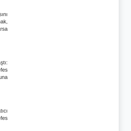
sını
mak,
arsa
ştı:
efes
şuna
tıcı
efes