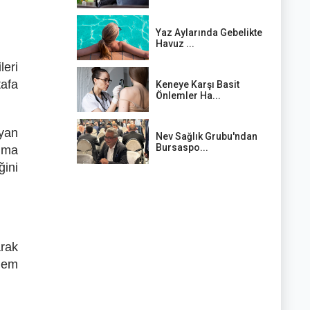
Yaz Aylarında Gebelikte
Havuz ...
leri
tafa
Keneye Karşı Basit
Önlemler Ha...
ayan
Nev Sağlık Grubu'ndan
Bursaspo...
anma
ğini
arak
ödem