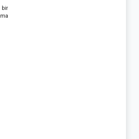
 bir
aşma