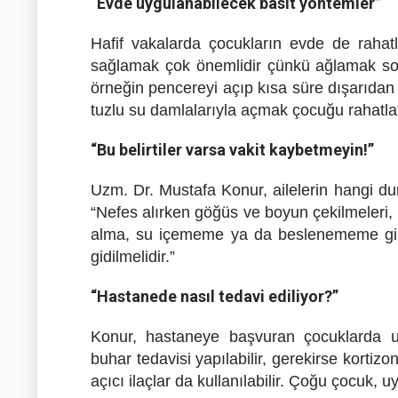
“Evde uygulanabilecek basit yöntemler”
Hafif vakalarda çocukların evde de rahat
sağlamak çok önemlidir çünkü ağlamak sol
örneğin pencereyi açıp kısa süre dışarıdan h
tuzlu su damlalarıyla açmak çocuğu rahatlata
“Bu belirtiler varsa vakit kaybetmeyin!”
Uzm. Dr. Mustafa Konur, ailelerin hangi du
“Nefes alırken göğüs ve boyun çekilmeleri, 
alma, su içememe ya da beslenememe gibi 
gidilmelidir.”
“Hastanede nasıl tedavi ediliyor?”
Konur, hastaneye başvuran çocuklarda uy
buhar tedavisi yapılabilir, gerekirse kortizo
açıcı ilaçlar da kullanılabilir. Çoğu çocuk, 