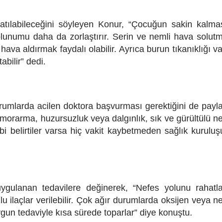
latılabileceğini söyleyen Konur, “Çocuğun sakin kalma
unumu daha da zorlaştırır. Serin ve nemli hava solut
ava aldırmak faydalı olabilir. Ayrıca burun tıkanıklığı v
bilir” dedi.
rumlarda acilen doktora başvurması gerektiğini de payla
morarma, huzursuzluk veya dalgınlık, sık ve gürültülü n
belirtiler varsa hiç vakit kaybetmeden sağlık kurulu
gulanan tedavilere değinerek, “Nefes yolunu rahatla
nlu ilaçlar verilebilir. Çok ağır durumlarda oksijen veya n
uygun tedaviyle kısa sürede toparlar” diye konuştu.