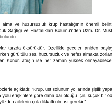
s alma ve huzursuzluk krup hastalığının önemli belirti
cuk Sağlığı ve Hastalıkları Bölümü’nden Uzm. Dr. Mus
a bulundu.
avlar tarzda öksürüktür. Özellikle geceleri aniden başl
alırken gürültülü ses, huzursuzluk ve nefes almakta zorl
 diyen Konur, ateşin ise her zaman yüksek olmayabilece
erle açıkladı: “Krup, üst solunum yollarında şişlik yap
va yolu erişkinlere göre daha dar olduğu için, küçük bir 
yüzden ailelerin çok dikkatli olması gerekir.”