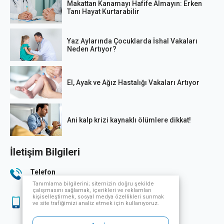
Makattan Kanamayı Hafife Almayın: Erken
Tanı Hayat Kurtarabilir
Yaz Aylarında Çocuklarda İshal Vakaları
Neden Artıyor?
El, Ayak ve Ağız Hastalığı Vakaları Artıyor
Ani kalp krizi kaynaklı ölümlere dikkat!
İletişim Bilgileri
Telefon
444 33 32
Tanımlama bilgilerini; sitemizin doğru şekilde
çalışmasını sağlamak, içerikleri ve reklamları
kişiselleştirmek, sosyal medya özellikleri sunmak
Sağlık Turizmi
ve site trafiğimizi analiz etmek için kullanıyoruz.
444 33 32